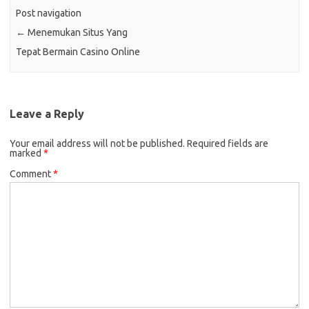
Post navigation
←
Menemukan Situs Yang
Tepat Bermain Casino Online
Leave a Reply
Your email address will not be published.
Required fields are
marked
*
Comment
*