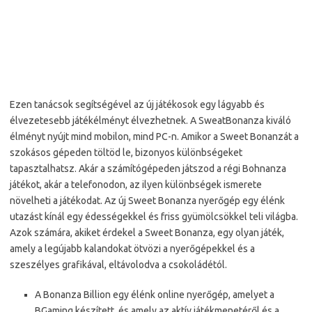
Ezen tanácsok segítségével az új játékosok egy lágyabb és
élvezetesebb játékélményt élvezhetnek. A SweatBonanza kiváló
élményt nyújt mind mobilon, mind PC-n. Amikor a Sweet Bonanzát a
szokásos gépeden töltöd le, bizonyos különbségeket
tapasztalhatsz. Akár a számítógépeden játszod a régi Bohnanza
játékot, akár a telefonodon, az ilyen különbségek ismerete
növelheti a játékodat. Az új Sweet Bonanza nyerőgép egy élénk
utazást kínál egy édességekkel és friss gyümölcsökkel teli világba.
Azok számára, akiket érdekel a Sweet Bonanza, egy olyan játék,
amely a legújabb kalandokat ötvözi a nyerőgépekkel és a
szeszélyes grafikával, eltávolodva a csokoládétól.
A Bonanza Billion egy élénk online nyerőgép, amelyet a
BGaming készített, és amely az aktív játékmenetéről és a