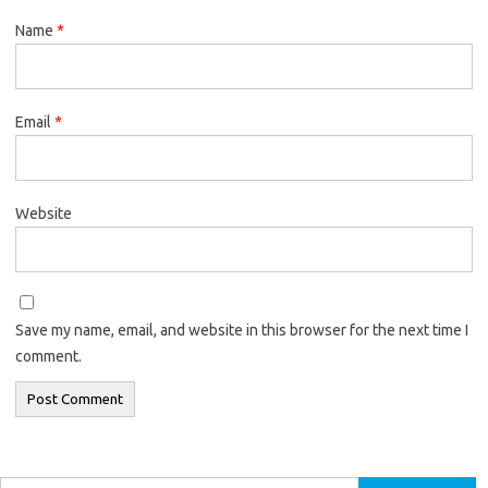
Name
*
Email
*
Website
Save my name, email, and website in this browser for the next time I
comment.