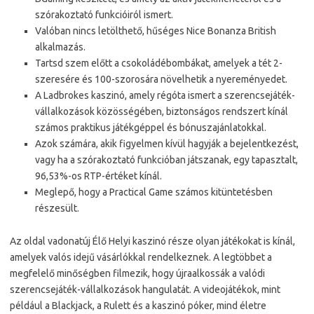
szórakoztató funkcióiról ismert.
Valóban nincs letölthető, hűséges Nice Bonanza British
alkalmazás.
Tartsd szem előtt a csokoládébombákat, amelyek a tét 2-
szeresére és 100-szorosára növelhetik a nyereményedet.
A Ladbrokes kaszinó, amely régóta ismert a szerencsejáték-
vállalkozások közösségében, biztonságos rendszert kínál
számos praktikus játékgéppel és bónuszajánlatokkal.
Azok számára, akik figyelmen kívül hagyják a bejelentkezést,
vagy ha a szórakoztató funkcióban játszanak, egy tapasztalt,
96,53%-os RTP-értéket kínál.
Meglepő, hogy a Practical Game számos kitüntetésben
részesült.
Az oldal vadonatúj Élő Helyi kaszinó része olyan játékokat is kínál,
amelyek valós idejű vásárlókkal rendelkeznek. A legtöbbet a
megfelelő minőségben filmezik, hogy újraalkossák a valódi
szerencsejáték-vállalkozások hangulatát. A videojátékok, mint
például a Blackjack, a Rulett és a kaszinó póker, mind életre