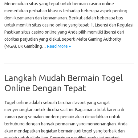
Menemukan situs yang tepat untuk bermain casino online
memerlukan perhatian khusus terhadap beberapa aspek penting
demi keamanan dan kenyamanan. Berikut adalah beberapa tips
untuk memilih situs casino online yang tepat: 1. Lisensi dan Regulasi
Pastikan situs casino online yang Anda pilih memiliki lisensi dari
otoritas perjudian yang diakui, seperti Malta Gaming Authority
(MGA), UK Gambling…
Read More »
Langkah Mudah Bermain Togel
Online Dengan Tepat
Togel online adalah sebuah taruhan favorit yang sangat
menyenangkan untuk dicoba saat ini. Bagaimana tidak karena di
zaman yang semakin modern pemain akan dimudahkan untuk
terhubung dengan banyak permainan yang menyenangkan. Anda
akan mendapatkan kegiatan bermain judi togel yang terbaik dan