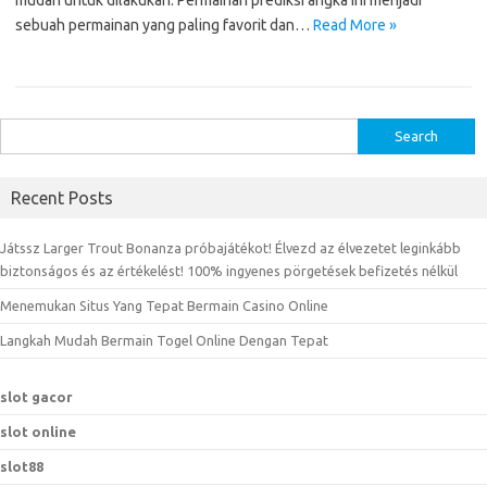
mudah untuk dilakukan. Permainan prediksi angka ini menjadi
sebuah permainan yang paling favorit dan…
Read More »
S
e
a
Recent Posts
r
c
Játssz Larger Trout Bonanza próbajátékot! Élvezd az élvezetet leginkább
h
biztonságos és az értékelést! 100% ingyenes pörgetések befizetés nélkül
f
Menemukan Situs Yang Tepat Bermain Casino Online
o
r
Langkah Mudah Bermain Togel Online Dengan Tepat
:
slot gacor
slot online
slot88