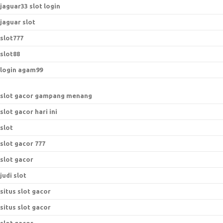
jaguar33 slot login
jaguar slot
slot777
slot88
login agam99
slot gacor gampang menang
slot gacor hari ini
slot
slot gacor 777
slot gacor
judi slot
situs slot gacor
situs slot gacor