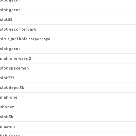
slot gacor
slot gacor
slot88
slot gacor terbaru
situs judi bola terpercaya
slot gacor
mahjong ways 2
slot spaceman
slot777
slot depo 5k
mahjong
sbobet
slot 5k
maxwin