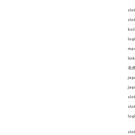
slo
slo
koi
log
mpo
lin
老
jag
jag
slo
slo
log
slo