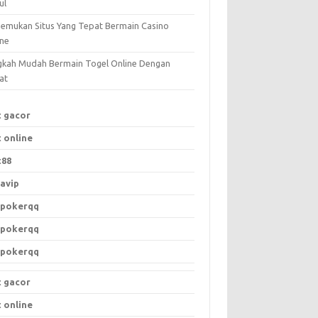
ül
emukan Situs Yang Tepat Bermain Casino
ine
gkah Mudah Bermain Togel Online Dengan
at
t gacor
t online
t88
avip
bpokerqq
bpokerqq
bpokerqq
t gacor
t online