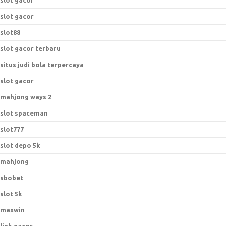
slot gacor
slot gacor
slot88
slot gacor terbaru
situs judi bola terpercaya
slot gacor
mahjong ways 2
slot spaceman
slot777
slot depo 5k
mahjong
sbobet
slot 5k
maxwin