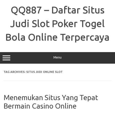
Skip
to
QQ887 – Daftar Situs
content
Judi Slot Poker Togel
Bola Online Terpercaya
Menu
TAG ARCHIVES:
SITUS JUDI ONLINE SLOT
Menemukan Situs Yang Tepat
Bermain Casino Online