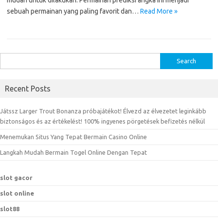
mudah untuk dilakukan. Permainan prediksi angka ini menjadi
sebuah permainan yang paling favorit dan…
Read More »
S
e
a
Recent Posts
r
c
Játssz Larger Trout Bonanza próbajátékot! Élvezd az élvezetet leginkább
h
biztonságos és az értékelést! 100% ingyenes pörgetések befizetés nélkül
f
Menemukan Situs Yang Tepat Bermain Casino Online
o
r
Langkah Mudah Bermain Togel Online Dengan Tepat
:
slot gacor
slot online
slot88