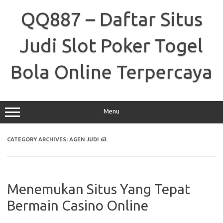
Skip
to
QQ887 – Daftar Situs
content
Judi Slot Poker Togel
Bola Online Terpercaya
Menu
CATEGORY ARCHIVES:
AGEN JUDI 63
Menemukan Situs Yang Tepat
Bermain Casino Online