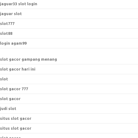
jaguar33 slot login
jaguar slot
slot777
slot88
login agam99
slot gacor gampang menang
slot gacor hari ini
slot
slot gacor 777
slot gacor
judi slot
situs slot gacor
situs slot gacor