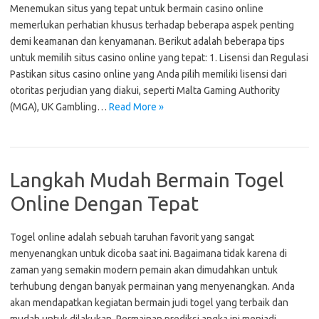
Menemukan situs yang tepat untuk bermain casino online
memerlukan perhatian khusus terhadap beberapa aspek penting
demi keamanan dan kenyamanan. Berikut adalah beberapa tips
untuk memilih situs casino online yang tepat: 1. Lisensi dan Regulasi
Pastikan situs casino online yang Anda pilih memiliki lisensi dari
otoritas perjudian yang diakui, seperti Malta Gaming Authority
(MGA), UK Gambling…
Read More »
Langkah Mudah Bermain Togel
Online Dengan Tepat
Togel online adalah sebuah taruhan favorit yang sangat
menyenangkan untuk dicoba saat ini. Bagaimana tidak karena di
zaman yang semakin modern pemain akan dimudahkan untuk
terhubung dengan banyak permainan yang menyenangkan. Anda
akan mendapatkan kegiatan bermain judi togel yang terbaik dan