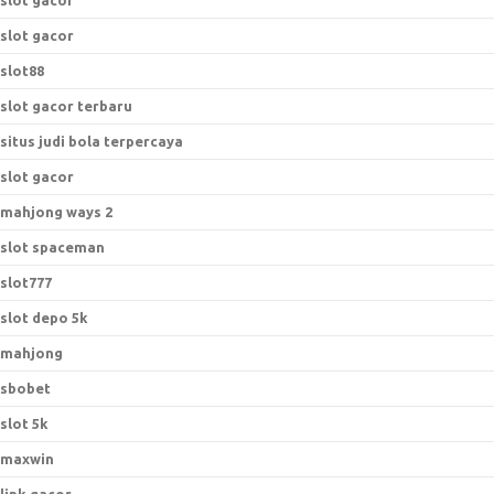
slot gacor
slot gacor
slot88
slot gacor terbaru
situs judi bola terpercaya
slot gacor
mahjong ways 2
slot spaceman
slot777
slot depo 5k
mahjong
sbobet
slot 5k
maxwin