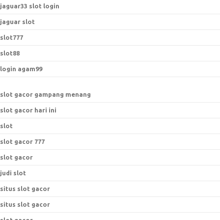
jaguar33 slot login
jaguar slot
slot777
slot88
login agam99
slot gacor gampang menang
slot gacor hari ini
slot
slot gacor 777
slot gacor
judi slot
situs slot gacor
situs slot gacor