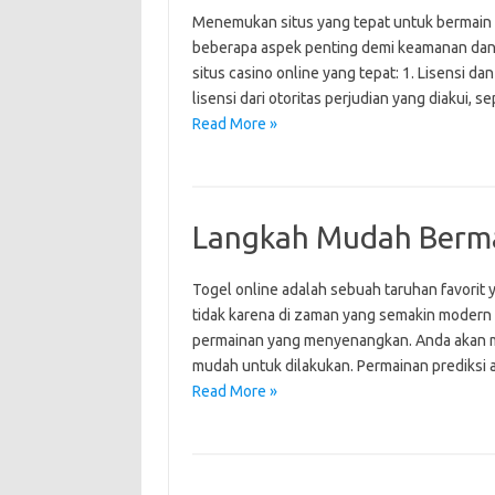
Menemukan situs yang tepat untuk bermain 
beberapa aspek penting demi keamanan dan 
situs casino online yang tepat: 1. Lisensi da
lisensi dari otoritas perjudian yang diakui,
Read More »
Langkah Mudah Berma
Togel online adalah sebuah taruhan favorit
tidak karena di zaman yang semakin moder
permainan yang menyenangkan. Anda akan me
mudah untuk dilakukan. Permainan prediksi 
Read More »