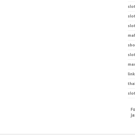
slo
slo
slo
ma
sbo
slo
ma
lin
tha
slo
Fo
ja