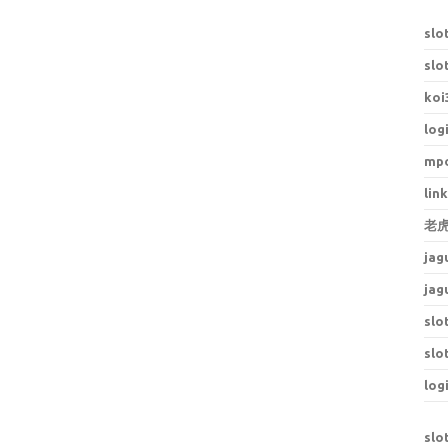
slo
slo
koi
log
mpo
lin
老
jag
jag
slo
slo
log
slo