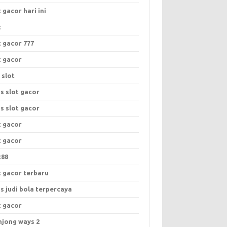
t gacor hari ini
t
t gacor 777
t gacor
 slot
us slot gacor
us slot gacor
t gacor
t gacor
t88
t gacor terbaru
us judi bola terpercaya
t gacor
jong ways 2