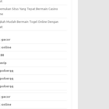
ül
emukan Situs Yang Tepat Bermain Casino
ine
gkah Mudah Bermain Togel Online Dengan
at
t gacor
t online
t88
avip
bpokerqq
bpokerqq
bpokerqq
t gacor
t online