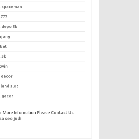
t spaceman
t777
t depo 5k
hjong
bet
t 5k
xwin
k gacor
iland slot
t gacor
r More Information Please
Contact Us
sa seo judi