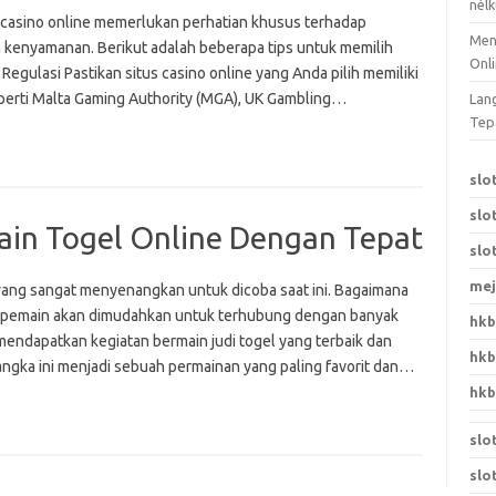
nélk
casino online memerlukan perhatian khusus terhadap
Men
kenyamanan. Berikut adalah beberapa tips untuk memilih
Onl
n Regulasi Pastikan situs casino online yang Anda pilih memiliki
 seperti Malta Gaming Authority (MGA), UK Gambling…
Lan
Tep
slo
slo
in Togel Online Dengan Tepat
slo
mej
 yang sangat menyenangkan untuk dicoba saat ini. Bagaimana
n pemain akan dimudahkan untuk terhubung dengan banyak
hk
ndapatkan kegiatan bermain judi togel yang terbaik dan
hk
angka ini menjadi sebuah permainan yang paling favorit dan…
hk
slo
slo