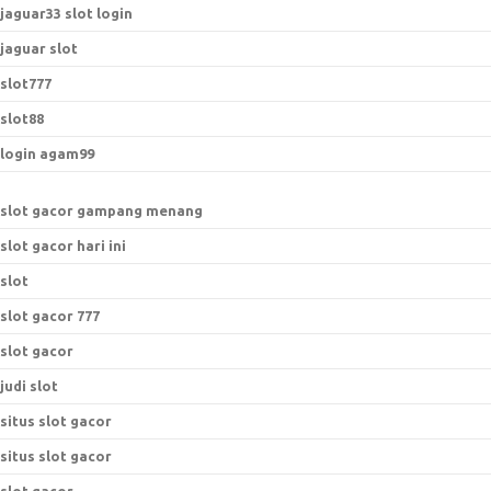
jaguar33 slot login
jaguar slot
slot777
slot88
login agam99
slot gacor gampang menang
slot gacor hari ini
slot
slot gacor 777
slot gacor
judi slot
situs slot gacor
situs slot gacor