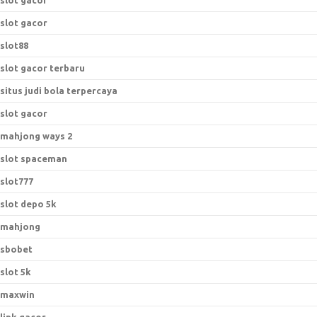
slot gacor
slot gacor
slot88
slot gacor terbaru
situs judi bola terpercaya
slot gacor
mahjong ways 2
slot spaceman
slot777
slot depo 5k
mahjong
sbobet
slot 5k
maxwin