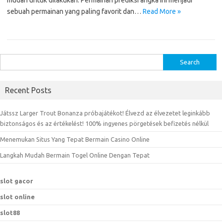
mudah untuk dilakukan. Permainan prediksi angka ini menjadi
sebuah permainan yang paling favorit dan…
Read More »
S
e
a
Recent Posts
r
c
Játssz Larger Trout Bonanza próbajátékot! Élvezd az élvezetet leginkább
h
biztonságos és az értékelést! 100% ingyenes pörgetések befizetés nélkül
f
Menemukan Situs Yang Tepat Bermain Casino Online
o
r
Langkah Mudah Bermain Togel Online Dengan Tepat
:
slot gacor
slot online
slot88