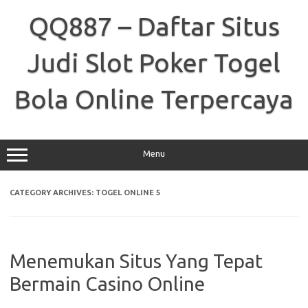
Skip
to
QQ887 – Daftar Situs
content
Judi Slot Poker Togel
Bola Online Terpercaya
Menu
CATEGORY ARCHIVES:
TOGEL ONLINE 5
Menemukan Situs Yang Tepat
Bermain Casino Online