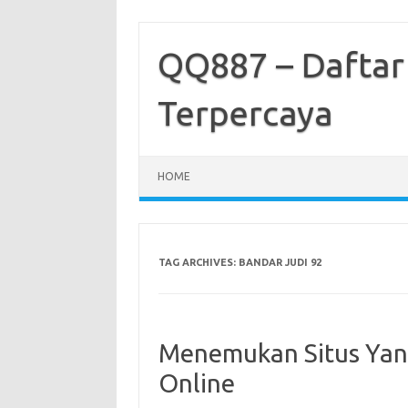
Skip
to
content
QQ887 – Daftar 
Terpercaya
HOME
TAG ARCHIVES:
BANDAR JUDI 92
Menemukan Situs Yan
Online