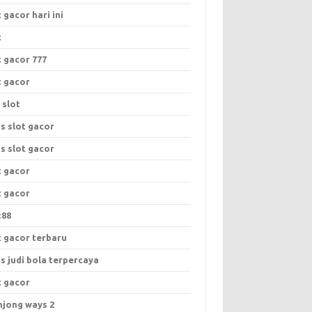
t gacor hari ini
t
t gacor 777
t gacor
 slot
us slot gacor
us slot gacor
t gacor
t gacor
t88
t gacor terbaru
us judi bola terpercaya
t gacor
jong ways 2