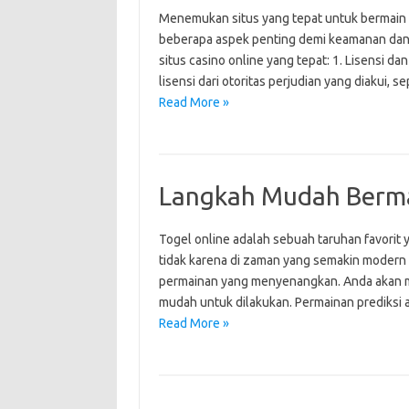
Menemukan situs yang tepat untuk bermain 
beberapa aspek penting demi keamanan dan 
situs casino online yang tepat: 1. Lisensi da
lisensi dari otoritas perjudian yang diakui,
Read More »
Langkah Mudah Berma
Togel online adalah sebuah taruhan favorit
tidak karena di zaman yang semakin moder
permainan yang menyenangkan. Anda akan me
mudah untuk dilakukan. Permainan prediksi 
Read More »