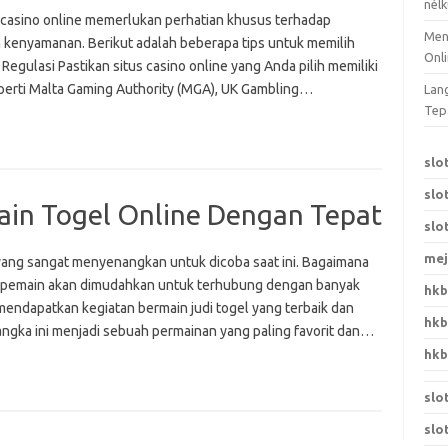
nélk
casino online memerlukan perhatian khusus terhadap
Men
kenyamanan. Berikut adalah beberapa tips untuk memilih
Onl
n Regulasi Pastikan situs casino online yang Anda pilih memiliki
 seperti Malta Gaming Authority (MGA), UK Gambling…
Lan
Tep
slo
slo
in Togel Online Dengan Tepat
slo
mej
 yang sangat menyenangkan untuk dicoba saat ini. Bagaimana
n pemain akan dimudahkan untuk terhubung dengan banyak
hk
ndapatkan kegiatan bermain judi togel yang terbaik dan
hk
angka ini menjadi sebuah permainan yang paling favorit dan…
hk
slo
slo