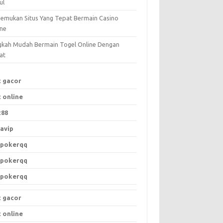
ül
emukan Situs Yang Tepat Bermain Casino
ine
gkah Mudah Bermain Togel Online Dengan
at
t gacor
t online
t88
avip
bpokerqq
bpokerqq
bpokerqq
t gacor
t online