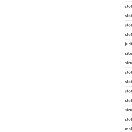
slo
slo
slo
slo
judi
sit
sit
slo
slo
slo
slo
sit
slo
mah