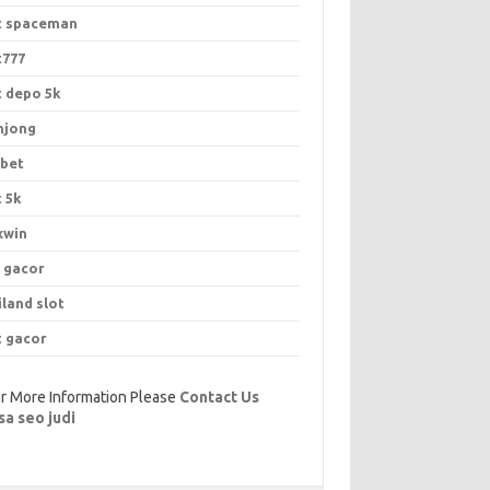
t spaceman
t777
t depo 5k
hjong
bet
t 5k
xwin
k gacor
iland slot
t gacor
r More Information Please
Contact Us
sa seo judi