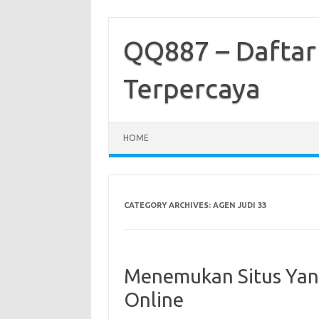
Skip
to
content
QQ887 – Daftar 
Terpercaya
HOME
CATEGORY ARCHIVES:
AGEN JUDI 33
Menemukan Situs Yan
Online