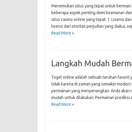
Menemukan situs yang tepat untuk bermain 
beberapa aspek penting demi keamanan dan 
situs casino online yang tepat: 1. Lisensi da
lisensi dari otoritas perjudian yang diakui,
Read More »
Langkah Mudah Berma
Togel online adalah sebuah taruhan favorit
tidak karena di zaman yang semakin moder
permainan yang menyenangkan. Anda akan me
mudah untuk dilakukan. Permainan prediksi 
Read More »