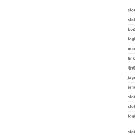
slo
slo
koi
log
mpo
lin
老
jag
jag
slo
slo
log
slo