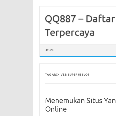
Skip
to
content
QQ887 – Daftar 
Terpercaya
HOME
TAG ARCHIVES:
SUPER 88 SLOT
Menemukan Situs Yan
Online