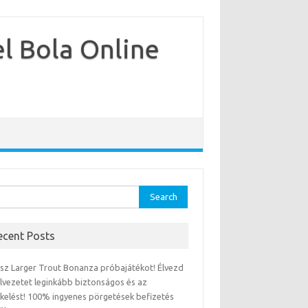
el Bola Online
rch
ecent Posts
ssz Larger Trout Bonanza próbajátékot! Élvezd
élvezetet leginkább biztonságos és az
ékelést! 100% ingyenes pörgetések befizetés