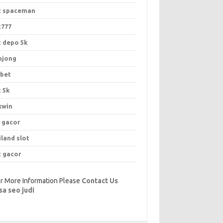
t spaceman
t777
t depo 5k
hjong
bet
t 5k
xwin
k gacor
iland slot
t gacor
r More Information Please
Contact Us
sa seo judi