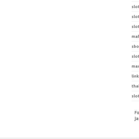
slo
slo
slo
ma
sbo
slo
ma
lin
tha
slo
Fo
ja