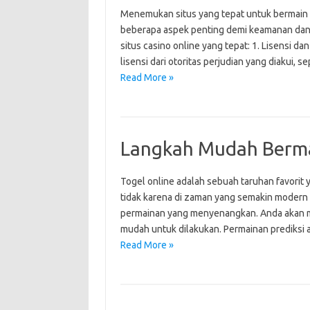
Menemukan situs yang tepat untuk bermain 
beberapa aspek penting demi keamanan dan 
situs casino online yang tepat: 1. Lisensi da
lisensi dari otoritas perjudian yang diakui,
Read More »
Langkah Mudah Berma
Togel online adalah sebuah taruhan favorit
tidak karena di zaman yang semakin moder
permainan yang menyenangkan. Anda akan me
mudah untuk dilakukan. Permainan prediksi 
Read More »