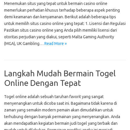
Menemukan situs yang tepat untuk bermain casino online
memerlukan perhatian khusus terhadap beberapa aspek penting
demi keamanan dan kenyamanan. Berikut adalah beberapa tips
untuk memilih situs casino online yang tepat: 1. Lisensi dan Regulasi
Pastikan situs casino online yang Anda pilih memiliki lisensi dari
otoritas perjudian yang diakui, seperti Malta Gaming Authority
(MGA), UK Gambling…
Read More »
Langkah Mudah Bermain Togel
Online Dengan Tepat
Togel online adalah sebuah taruhan favorit yang sangat
menyenangkan untuk dicoba saat ini. Bagaimana tidak karena di
zaman yang semakin modern pemain akan dimudahkan untuk
terhubung dengan banyak permainan yang menyenangkan. Anda
akan mendapatkan kegiatan bermain judi togel yang terbaik dan