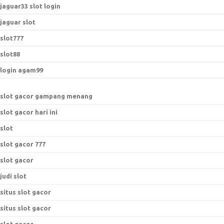
jaguar33 slot login
jaguar slot
slot777
slot88
login agam99
slot gacor gampang menang
slot gacor hari ini
slot
slot gacor 777
slot gacor
judi slot
situs slot gacor
situs slot gacor