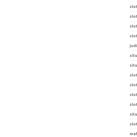
slo
slo
slo
slo
judi
sit
sit
slo
slo
slo
slo
sit
slo
mah