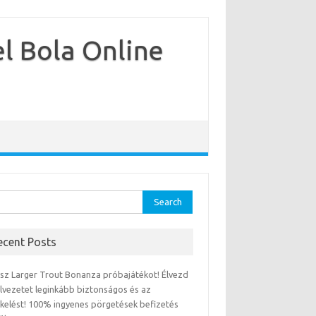
el Bola Online
rch
ecent Posts
ssz Larger Trout Bonanza próbajátékot! Élvezd
élvezetet leginkább biztonságos és az
ékelést! 100% ingyenes pörgetések befizetés