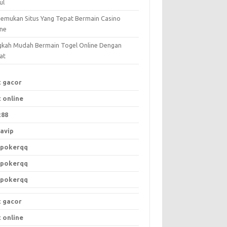
ül
emukan Situs Yang Tepat Bermain Casino
ine
gkah Mudah Bermain Togel Online Dengan
at
t gacor
t online
t88
avip
bpokerqq
bpokerqq
bpokerqq
t gacor
t online