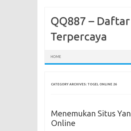
Skip
to
content
QQ887 – Daftar 
Terpercaya
HOME
CATEGORY ARCHIVES:
TOGEL ONLINE 26
Menemukan Situs Yan
Online