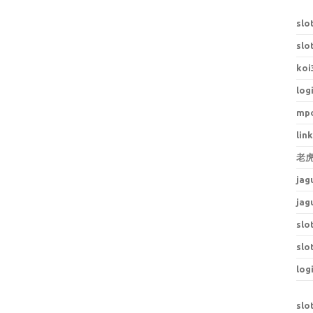
slo
slo
koi
log
mpo
lin
老
jag
jag
slo
slo
log
slo