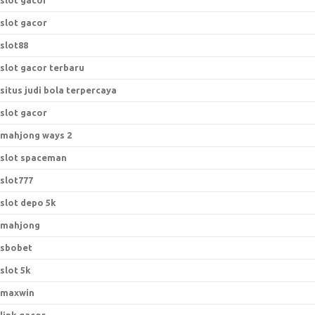
slot gacor
slot gacor
slot88
slot gacor terbaru
situs judi bola terpercaya
slot gacor
mahjong ways 2
slot spaceman
slot777
slot depo 5k
mahjong
sbobet
slot 5k
maxwin