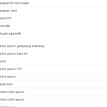
jaguar33 slot login
jaguar slot
slot777
slot88
login agam99
slot gacor gampang menang
slot gacor hari ini
slot
slot gacor 777
slot gacor
judi slot
situs slot gacor
situs slot gacor