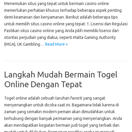
Menemukan situs yang tepat untuk bermain casino online
memerlukan perhatian khusus terhadap beberapa aspek penting
demi keamanan dan kenyamanan. Berikut adalah beberapa tips
untuk memilih situs casino online yang tepat: 1. Lisensi dan Regulasi
Pastikan situs casino online yang Anda pilih memiliki lisensi dari
otoritas perjudian yang diakui, seperti Malta Gaming Authority
(MGA), UK Gambling…
Read More »
Langkah Mudah Bermain Togel
Online Dengan Tepat
Togel online adalah sebuah taruhan favorit yang sangat
menyenangkan untuk dicoba saat ini. Bagaimana tidak karena di
zaman yang semakin modern pemain akan dimudahkan untuk
terhubung dengan banyak permainan yang menyenangkan. Anda
akan mendapatkan kegiatan bermain judi togel yang terbaik dan