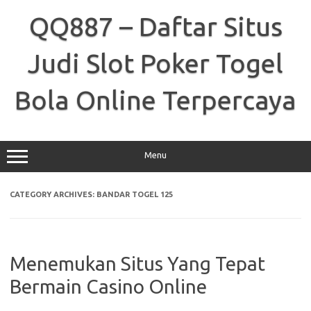
Skip
to
QQ887 – Daftar Situs
content
Judi Slot Poker Togel
Bola Online Terpercaya
Menu
CATEGORY ARCHIVES:
BANDAR TOGEL 125
Menemukan Situs Yang Tepat
Bermain Casino Online