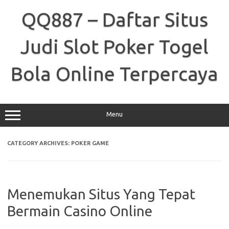
Skip
to
QQ887 – Daftar Situs
content
Judi Slot Poker Togel
Bola Online Terpercaya
Menu
CATEGORY ARCHIVES:
POKER GAME
Menemukan Situs Yang Tepat
Bermain Casino Online