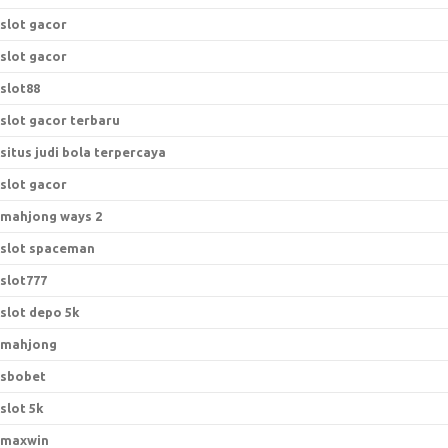
slot gacor
slot gacor
slot88
slot gacor terbaru
situs judi bola terpercaya
slot gacor
mahjong ways 2
slot spaceman
slot777
slot depo 5k
mahjong
sbobet
slot 5k
maxwin