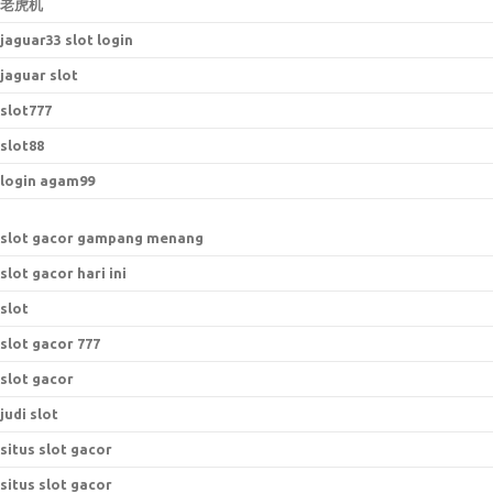
老虎机
jaguar33 slot login
jaguar slot
slot777
slot88
login agam99
slot gacor gampang menang
slot gacor hari ini
slot
slot gacor 777
slot gacor
judi slot
situs slot gacor
situs slot gacor