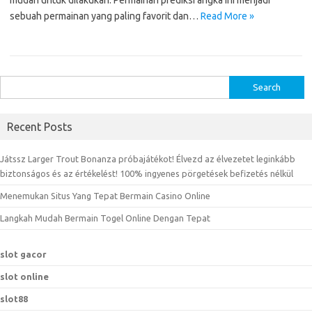
mudah untuk dilakukan. Permainan prediksi angka ini menjadi
sebuah permainan yang paling favorit dan…
Read More »
S
e
a
Recent Posts
r
c
Játssz Larger Trout Bonanza próbajátékot! Élvezd az élvezetet leginkább
h
biztonságos és az értékelést! 100% ingyenes pörgetések befizetés nélkül
f
Menemukan Situs Yang Tepat Bermain Casino Online
o
r
Langkah Mudah Bermain Togel Online Dengan Tepat
:
slot gacor
slot online
slot88