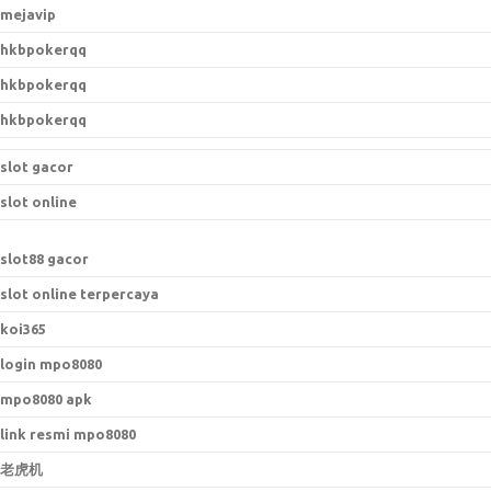
mejavip
hkbpokerqq
hkbpokerqq
hkbpokerqq
slot gacor
slot online
slot88 gacor
slot online terpercaya
koi365
login mpo8080
mpo8080 apk
link resmi mpo8080
老虎机