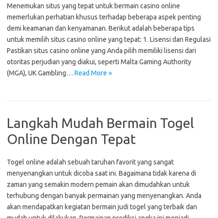
Menemukan situs yang tepat untuk bermain casino online
memerlukan perhatian khusus terhadap beberapa aspek penting
demi keamanan dan kenyamanan. Berikut adalah beberapa tips
untuk memilih situs casino online yang tepat: 1. Lisensi dan Regulasi
Pastikan situs casino online yang Anda pilih memiliki lisensi dari
otoritas perjudian yang diakui, seperti Malta Gaming Authority
(MGA), UK Gambling…
Read More »
Langkah Mudah Bermain Togel
Online Dengan Tepat
Togel online adalah sebuah taruhan favorit yang sangat
menyenangkan untuk dicoba saat ini. Bagaimana tidak karena di
zaman yang semakin modern pemain akan dimudahkan untuk
terhubung dengan banyak permainan yang menyenangkan. Anda
akan mendapatkan kegiatan bermain judi togel yang terbaik dan