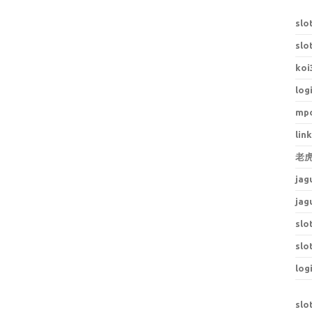
slo
slo
koi
log
mpo
lin
老
jag
jag
slo
slo
log
slo