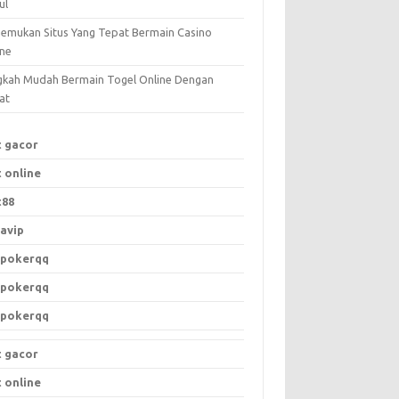
ül
emukan Situs Yang Tepat Bermain Casino
ine
gkah Mudah Bermain Togel Online Dengan
at
t gacor
t online
t88
avip
bpokerqq
bpokerqq
bpokerqq
t gacor
t online