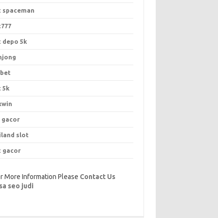
t spaceman
t777
t depo 5k
hjong
bet
t 5k
xwin
k gacor
iland slot
t gacor
r More Information Please
Contact Us
sa seo judi