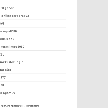
t88 gacor
t online terpercaya
365
in mpo8080
8080 apk
k resmi mpo8080
虎机
uar33 slot login
uar slot
t777
t88
in agam99
t gacor gampang menang