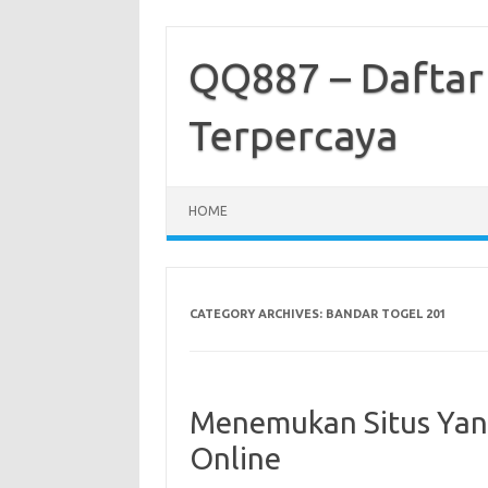
Skip
to
content
QQ887 – Daftar 
Terpercaya
HOME
CATEGORY ARCHIVES:
BANDAR TOGEL 201
Menemukan Situs Yan
Online