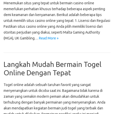
Menemukan situs yang tepat untuk bermain casino online
memerlukan perhatian khusus terhadap beberapa aspek penting
demi keamanan dan kenyamanan. Berikut adalah beberapa tips
untuk memilih situs casino online yang tepat: 1. Lisensi dan Regulasi
Pastikan situs casino online yang Anda pilih memiliki lisensi dari
otoritas perjudian yang diakui, seperti Malta Gaming Authority
(MGA), UK Gambling…
Read More »
Langkah Mudah Bermain Togel
Online Dengan Tepat
Togel online adalah sebuah taruhan favorit yang sangat
menyenangkan untuk dicoba saat ini. Bagaimana tidak karena di
zaman yang semakin modern pemain akan dimudahkan untuk
terhubung dengan banyak permainan yang menyenangkan. Anda
akan mendapatkan kegiatan bermain judi togel yang terbaik dan