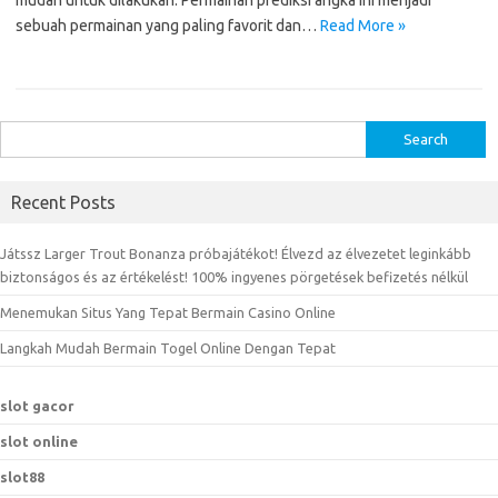
mudah untuk dilakukan. Permainan prediksi angka ini menjadi
sebuah permainan yang paling favorit dan…
Read More »
S
e
a
Recent Posts
r
c
Játssz Larger Trout Bonanza próbajátékot! Élvezd az élvezetet leginkább
h
biztonságos és az értékelést! 100% ingyenes pörgetések befizetés nélkül
f
Menemukan Situs Yang Tepat Bermain Casino Online
o
r
Langkah Mudah Bermain Togel Online Dengan Tepat
:
slot gacor
slot online
slot88