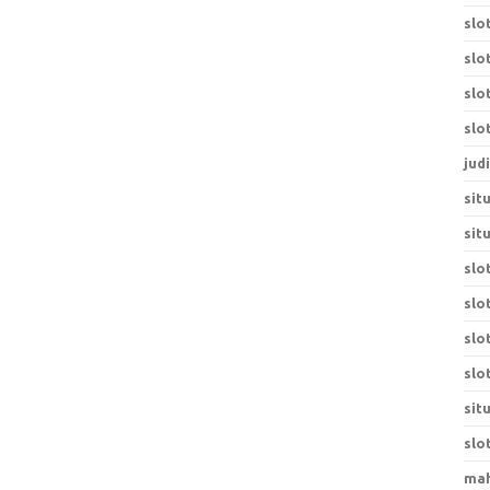
slo
slo
slo
slo
judi
sit
sit
slo
slo
slo
slo
sit
slo
mah