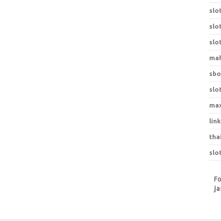
slo
slo
slo
ma
sbo
slo
ma
lin
tha
slo
Fo
ja