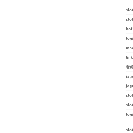
slo
slo
koi
log
mpo
lin
老
jag
jag
slo
slo
log
slo