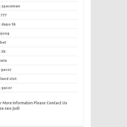
t spaceman
t777
t depo 5k
hjong
bet
t 5k
xwin
k gacor
iland slot
t gacor
r More Information Please
Contact Us
sa seo judi