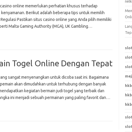
nélk
casino online memerlukan perhatian khusus terhadap
Men
kenyamanan. Berikut adalah beberapa tips untuk memilih
Onl
n Regulasi Pastikan situs casino online yang Anda pilih memiliki
 seperti Malta Gaming Authority (MGA), UK Gambling…
Lan
Tep
slo
slo
in Togel Online Dengan Tepat
slo
mej
 yang sangat menyenangkan untuk dicoba saat ini. Bagaimana
n pemain akan dimudahkan untuk terhubung dengan banyak
hk
ndapatkan kegiatan bermain judi togel yang terbaik dan
hk
angka ini menjadi sebuah permainan yang paling favorit dan…
hk
slo
slo