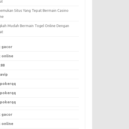
ül
emukan Situs Yang Tepat Bermain Casino
ine
gkah Mudah Bermain Togel Online Dengan
at
t gacor
t online
t88
avip
bpokerqq
bpokerqq
bpokerqq
t gacor
t online