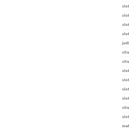
slo
slo
slo
slo
judi
sit
sit
slo
slo
slo
slo
sit
slo
mah