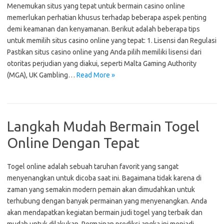
Menemukan situs yang tepat untuk bermain casino online
memerlukan perhatian khusus terhadap beberapa aspek penting
demi keamanan dan kenyamanan. Berikut adalah beberapa tips
untuk memilih situs casino online yang tepat: 1. Lisensi dan Regulasi
Pastikan situs casino online yang Anda pilih memiliki lisensi dari
otoritas perjudian yang diakui, seperti Malta Gaming Authority
(MGA), UK Gambling…
Read More »
Langkah Mudah Bermain Togel
Online Dengan Tepat
Togel online adalah sebuah taruhan favorit yang sangat
menyenangkan untuk dicoba saat ini. Bagaimana tidak karena di
zaman yang semakin modern pemain akan dimudahkan untuk
terhubung dengan banyak permainan yang menyenangkan. Anda
akan mendapatkan kegiatan bermain judi togel yang terbaik dan