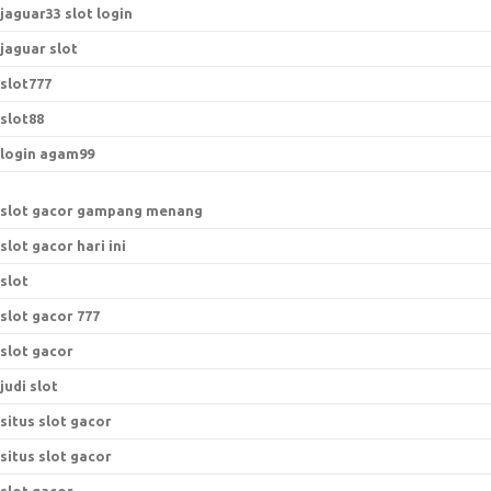
jaguar33 slot login
jaguar slot
slot777
slot88
login agam99
slot gacor gampang menang
slot gacor hari ini
slot
slot gacor 777
slot gacor
judi slot
situs slot gacor
situs slot gacor