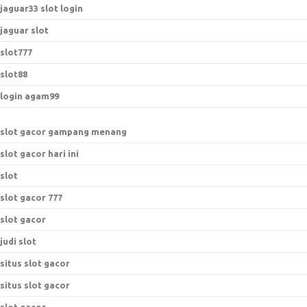
jaguar33 slot login
jaguar slot
slot777
slot88
login agam99
slot gacor gampang menang
slot gacor hari ini
slot
slot gacor 777
slot gacor
judi slot
situs slot gacor
situs slot gacor