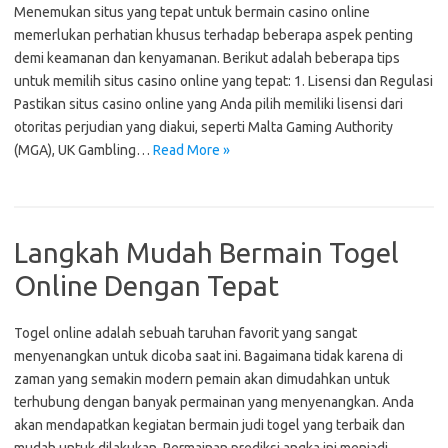
Menemukan situs yang tepat untuk bermain casino online
memerlukan perhatian khusus terhadap beberapa aspek penting
demi keamanan dan kenyamanan. Berikut adalah beberapa tips
untuk memilih situs casino online yang tepat: 1. Lisensi dan Regulasi
Pastikan situs casino online yang Anda pilih memiliki lisensi dari
otoritas perjudian yang diakui, seperti Malta Gaming Authority
(MGA), UK Gambling…
Read More »
Langkah Mudah Bermain Togel
Online Dengan Tepat
Togel online adalah sebuah taruhan favorit yang sangat
menyenangkan untuk dicoba saat ini. Bagaimana tidak karena di
zaman yang semakin modern pemain akan dimudahkan untuk
terhubung dengan banyak permainan yang menyenangkan. Anda
akan mendapatkan kegiatan bermain judi togel yang terbaik dan