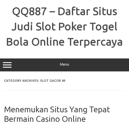
Skip
to
QQ887 – Daftar Situs
content
Judi Slot Poker Togel
Bola Online Terpercaya
Menu
CATEGORY ARCHIVES:
SLOT GACOR 49
Menemukan Situs Yang Tepat
Bermain Casino Online