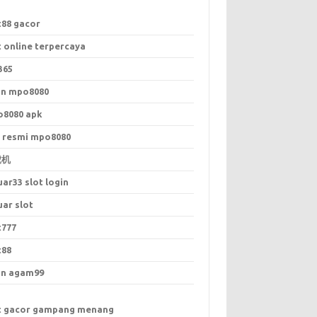
t88 gacor
t online terpercaya
365
in mpo8080
8080 apk
k resmi mpo8080
虎机
uar33 slot login
uar slot
t777
t88
in agam99
t gacor gampang menang