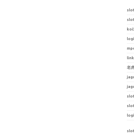
slo
slo
koi
log
mpo
lin
老
jag
jag
slo
slo
log
slo