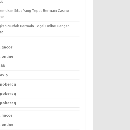
ül
emukan Situs Yang Tepat Bermain Casino
ine
gkah Mudah Bermain Togel Online Dengan
at
t gacor
t online
t88
avip
bpokerqq
bpokerqq
bpokerqq
t gacor
t online