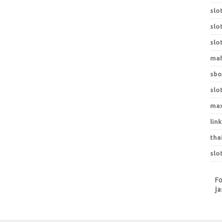
slo
slo
slo
ma
sbo
slo
ma
lin
tha
slo
Fo
ja