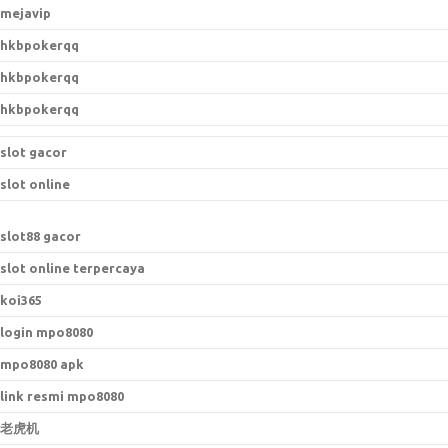
mejavip
hkbpokerqq
hkbpokerqq
hkbpokerqq
slot gacor
slot online
slot88 gacor
slot online terpercaya
koi365
login mpo8080
mpo8080 apk
link resmi mpo8080
老虎机