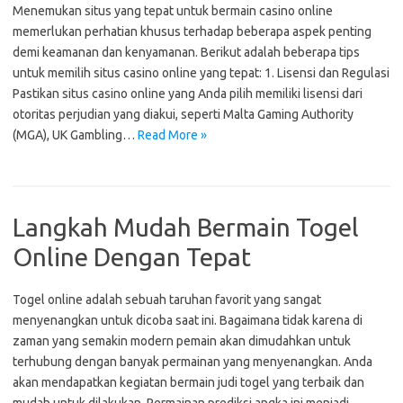
Menemukan situs yang tepat untuk bermain casino online
memerlukan perhatian khusus terhadap beberapa aspek penting
demi keamanan dan kenyamanan. Berikut adalah beberapa tips
untuk memilih situs casino online yang tepat: 1. Lisensi dan Regulasi
Pastikan situs casino online yang Anda pilih memiliki lisensi dari
otoritas perjudian yang diakui, seperti Malta Gaming Authority
(MGA), UK Gambling…
Read More »
Langkah Mudah Bermain Togel
Online Dengan Tepat
Togel online adalah sebuah taruhan favorit yang sangat
menyenangkan untuk dicoba saat ini. Bagaimana tidak karena di
zaman yang semakin modern pemain akan dimudahkan untuk
terhubung dengan banyak permainan yang menyenangkan. Anda
akan mendapatkan kegiatan bermain judi togel yang terbaik dan