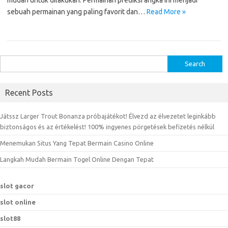
mudah untuk dilakukan. Permainan prediksi angka ini menjadi
sebuah permainan yang paling favorit dan…
Read More »
S
e
a
Recent Posts
r
c
Játssz Larger Trout Bonanza próbajátékot! Élvezd az élvezetet leginkább
h
biztonságos és az értékelést! 100% ingyenes pörgetések befizetés nélkül
f
Menemukan Situs Yang Tepat Bermain Casino Online
o
r
Langkah Mudah Bermain Togel Online Dengan Tepat
:
slot gacor
slot online
slot88