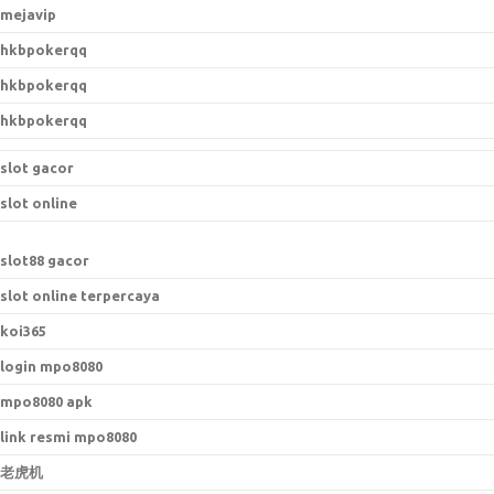
mejavip
hkbpokerqq
hkbpokerqq
hkbpokerqq
slot gacor
slot online
slot88 gacor
slot online terpercaya
koi365
login mpo8080
mpo8080 apk
link resmi mpo8080
老虎机