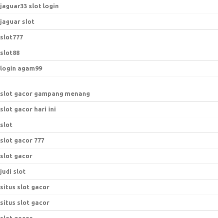
jaguar33 slot login
jaguar slot
slot777
slot88
login agam99
slot gacor gampang menang
slot gacor hari ini
slot
slot gacor 777
slot gacor
judi slot
situs slot gacor
situs slot gacor