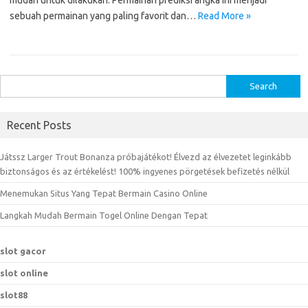
mudah untuk dilakukan. Permainan prediksi angka ini menjadi
sebuah permainan yang paling favorit dan…
Read More »
S
e
a
Recent Posts
r
c
Játssz Larger Trout Bonanza próbajátékot! Élvezd az élvezetet leginkább
h
biztonságos és az értékelést! 100% ingyenes pörgetések befizetés nélkül
f
Menemukan Situs Yang Tepat Bermain Casino Online
o
r
Langkah Mudah Bermain Togel Online Dengan Tepat
:
slot gacor
slot online
slot88