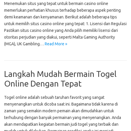
Menemukan situs yang tepat untuk bermain casino online
memerlukan perhatian khusus terhadap beberapa aspek penting
demi keamanan dan kenyamanan. Berikut adalah beberapa tips
untuk memilih situs casino online yang tepat: 1. Lisensi dan Regulasi
Pastikan situs casino online yang Anda pilih memiliki lisensi dari
otoritas perjudian yang diakui, seperti Malta Gaming Authority
(MGA), UK Gambling…
Read More »
Langkah Mudah Bermain Togel
Online Dengan Tepat
Togel online adalah sebuah taruhan favorit yang sangat
menyenangkan untuk dicoba saat ini. Bagaimana tidak karena di
zaman yang semakin modern pemain akan dimudahkan untuk
terhubung dengan banyak permainan yang menyenangkan. Anda
akan mendapatkan kegiatan bermain judi togel yang terbaik dan