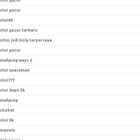
slot gacor
slot gacor
slot88
slot gacor terbaru
situs judi bola terpercaya
slot gacor
mahjong ways 2
slot spaceman
slot777
slot depo 5k
mahjong
sbobet
slot 5k
maxwin