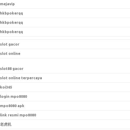
mejavip
hkbpokerqq
hkbpokerqq
hkbpokerqq
slot gacor
slot online
slot88 gacor
slot online terpercaya
koi365
login mpo8080
mpo8080 apk
link resmi mpo8080
老虎机