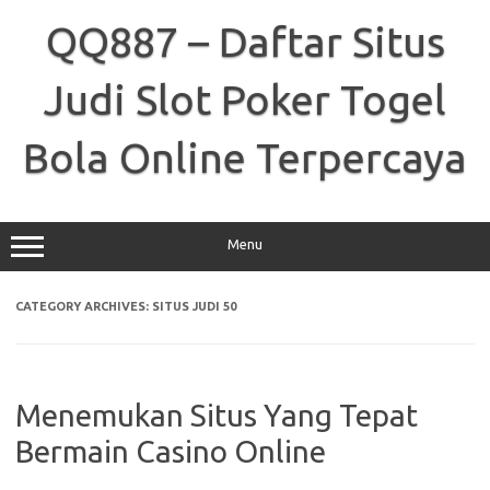
Skip
to
QQ887 – Daftar Situs
content
Judi Slot Poker Togel
Bola Online Terpercaya
Menu
CATEGORY ARCHIVES:
SITUS JUDI 50
Menemukan Situs Yang Tepat
Bermain Casino Online