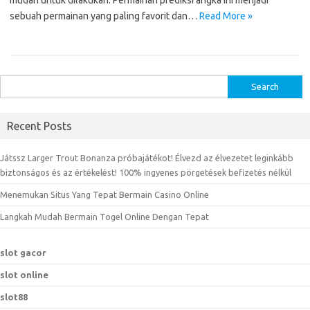
mudah untuk dilakukan. Permainan prediksi angka ini menjadi
sebuah permainan yang paling favorit dan…
Read More »
S
e
a
Recent Posts
r
c
Játssz Larger Trout Bonanza próbajátékot! Élvezd az élvezetet leginkább
h
biztonságos és az értékelést! 100% ingyenes pörgetések befizetés nélkül
f
Menemukan Situs Yang Tepat Bermain Casino Online
o
r
Langkah Mudah Bermain Togel Online Dengan Tepat
:
slot gacor
slot online
slot88