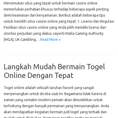
Menemukan situs yang tepat untuk bermain casino online
memerlukan perhatian khusus terhadap beberapa aspek penting
demi keamanan dan kenyamanan. Berikut adalah beberapa tips
untuk memilih situs casino online yang tepat: 1. Lisensi dan Regulasi
Pastikan situs casino online yang Anda pilih memiliki lisensi dari
otoritas perjudian yang diakui, seperti Malta Gaming Authority
(MGA), UK Gambling…
Read More »
Langkah Mudah Bermain Togel
Online Dengan Tepat
Togel online adalah sebuah taruhan favorit yang sangat
menyenangkan untuk dicoba saat ini. Bagaimana tidak karena di
zaman yang semakin modern pemain akan dimudahkan untuk
terhubung dengan banyak permainan yang menyenangkan. Anda
akan mendapatkan kegiatan bermain judi togel yang terbaik dan