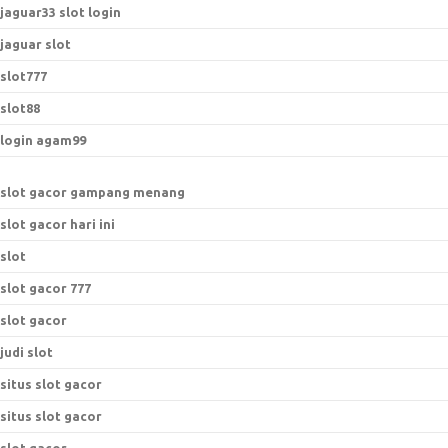
jaguar33 slot login
jaguar slot
slot777
slot88
login agam99
slot gacor gampang menang
slot gacor hari ini
slot
slot gacor 777
slot gacor
judi slot
situs slot gacor
situs slot gacor