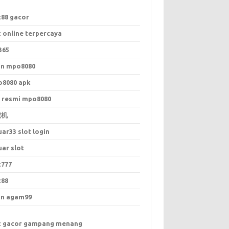
t88 gacor
t online terpercaya
365
in mpo8080
8080 apk
k resmi mpo8080
虎机
uar33 slot login
uar slot
t777
t88
in agam99
t gacor gampang menang