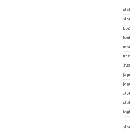
slo
slo
koi
log
mpo
lin
老
jag
jag
slo
slo
log
slo