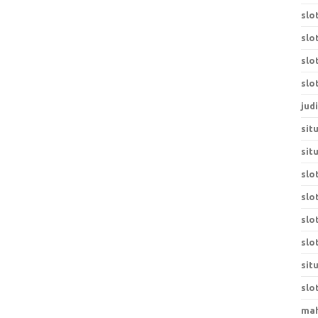
slo
slo
slo
slo
judi
sit
sit
slo
slo
slo
slo
sit
slo
mah