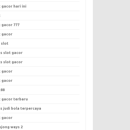
t gacor hari ini
t
t gacor 777
t gacor
 slot
us slot gacor
us slot gacor
t gacor
t gacor
t88
t gacor terbaru
us judi bola terpercaya
t gacor
jong ways 2