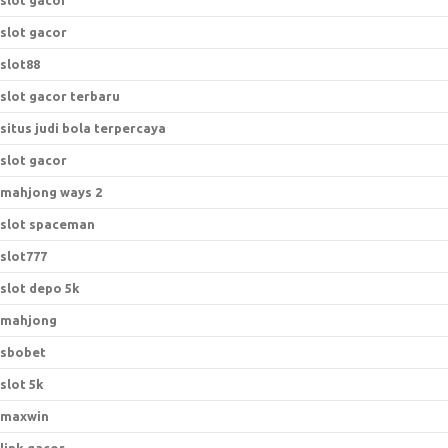
slot gacor
slot gacor
slot88
slot gacor terbaru
situs judi bola terpercaya
slot gacor
mahjong ways 2
slot spaceman
slot777
slot depo 5k
mahjong
sbobet
slot 5k
maxwin