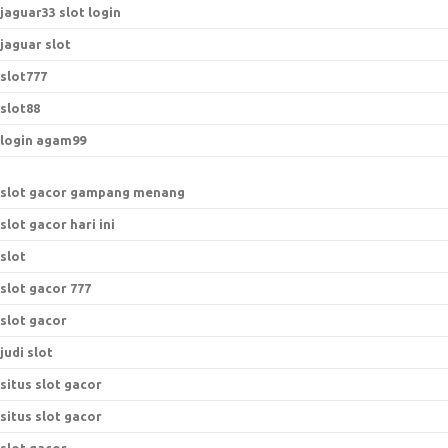
jaguar33 slot login
jaguar slot
slot777
slot88
login agam99
slot gacor gampang menang
slot gacor hari ini
slot
slot gacor 777
slot gacor
judi slot
situs slot gacor
situs slot gacor