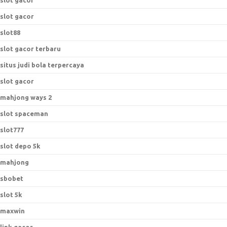
slot gacor
slot gacor
slot88
slot gacor terbaru
situs judi bola terpercaya
slot gacor
mahjong ways 2
slot spaceman
slot777
slot depo 5k
mahjong
sbobet
slot 5k
maxwin