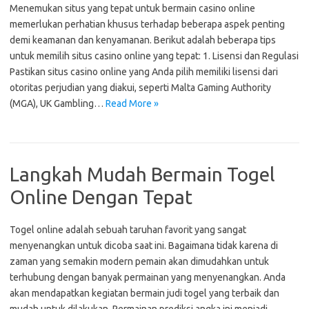
Menemukan situs yang tepat untuk bermain casino online
memerlukan perhatian khusus terhadap beberapa aspek penting
demi keamanan dan kenyamanan. Berikut adalah beberapa tips
untuk memilih situs casino online yang tepat: 1. Lisensi dan Regulasi
Pastikan situs casino online yang Anda pilih memiliki lisensi dari
otoritas perjudian yang diakui, seperti Malta Gaming Authority
(MGA), UK Gambling…
Read More »
Langkah Mudah Bermain Togel
Online Dengan Tepat
Togel online adalah sebuah taruhan favorit yang sangat
menyenangkan untuk dicoba saat ini. Bagaimana tidak karena di
zaman yang semakin modern pemain akan dimudahkan untuk
terhubung dengan banyak permainan yang menyenangkan. Anda
akan mendapatkan kegiatan bermain judi togel yang terbaik dan