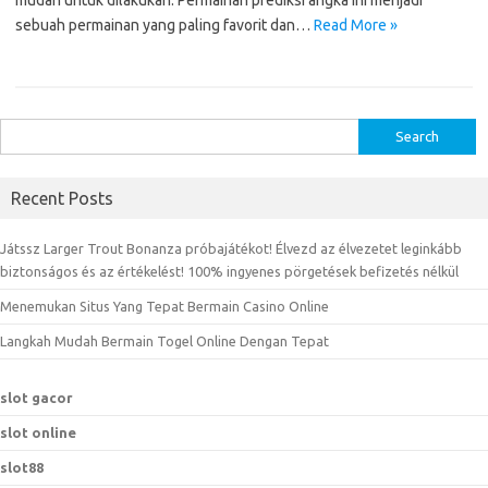
mudah untuk dilakukan. Permainan prediksi angka ini menjadi
sebuah permainan yang paling favorit dan…
Read More »
S
e
a
Recent Posts
r
c
Játssz Larger Trout Bonanza próbajátékot! Élvezd az élvezetet leginkább
h
biztonságos és az értékelést! 100% ingyenes pörgetések befizetés nélkül
f
Menemukan Situs Yang Tepat Bermain Casino Online
o
r
Langkah Mudah Bermain Togel Online Dengan Tepat
:
slot gacor
slot online
slot88