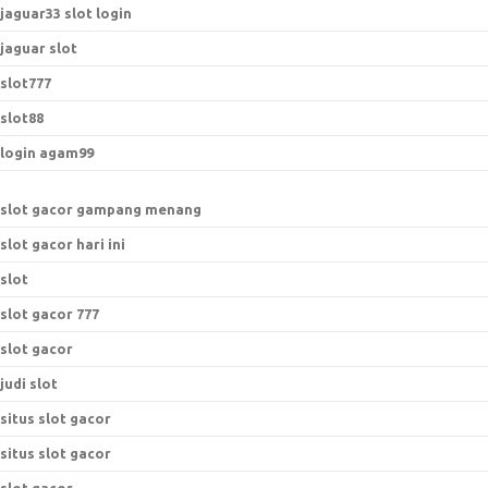
jaguar33 slot login
jaguar slot
slot777
slot88
login agam99
slot gacor gampang menang
slot gacor hari ini
slot
slot gacor 777
slot gacor
judi slot
situs slot gacor
situs slot gacor