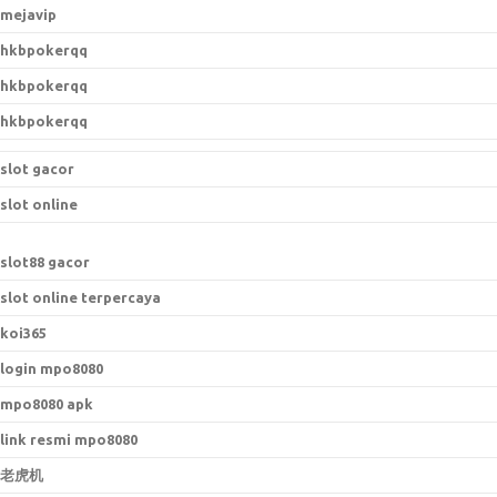
mejavip
hkbpokerqq
hkbpokerqq
hkbpokerqq
slot gacor
slot online
slot88 gacor
slot online terpercaya
koi365
login mpo8080
mpo8080 apk
link resmi mpo8080
老虎机