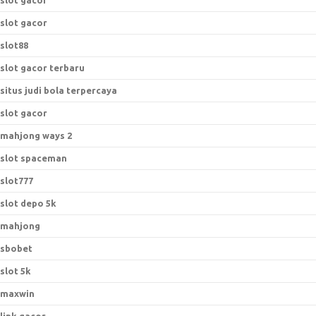
slot gacor
slot gacor
slot88
slot gacor terbaru
situs judi bola terpercaya
slot gacor
mahjong ways 2
slot spaceman
slot777
slot depo 5k
mahjong
sbobet
slot 5k
maxwin