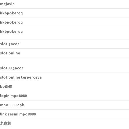
mejavip
hkbpokerqq
hkbpokerqq
hkbpokerqq
slot gacor
slot online
slot88 gacor
slot online terpercaya
koi365
login mpo8080
mpo8080 apk
link resmi mpo8080
老虎机