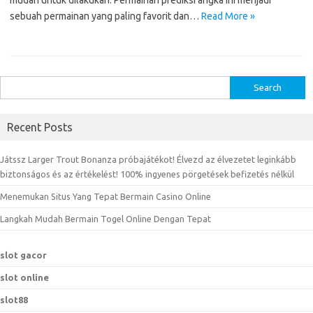
mudah untuk dilakukan. Permainan prediksi angka ini menjadi
sebuah permainan yang paling favorit dan…
Read More »
S
e
a
Recent Posts
r
c
Játssz Larger Trout Bonanza próbajátékot! Élvezd az élvezetet leginkább
h
biztonságos és az értékelést! 100% ingyenes pörgetések befizetés nélkül
f
Menemukan Situs Yang Tepat Bermain Casino Online
o
r
Langkah Mudah Bermain Togel Online Dengan Tepat
:
slot gacor
slot online
slot88