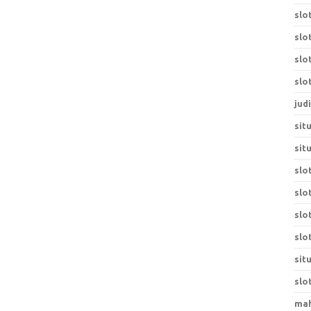
slo
slo
slo
slo
judi
sit
sit
slo
slo
slo
slo
sit
slo
mah