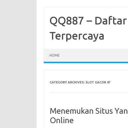
Skip
to
content
QQ887 – Daftar 
Terpercaya
HOME
CATEGORY ARCHIVES:
SLOT GACOR 47
Menemukan Situs Yan
Online