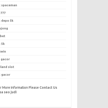
t spaceman
t777
t depo 5k
hjong
bet
t 5k
xwin
k gacor
iland slot
t gacor
r More Information Please
Contact Us
sa seo judi