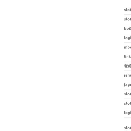
slo
slo
koi
log
mpo
lin
老
jag
jag
slo
slo
log
slo