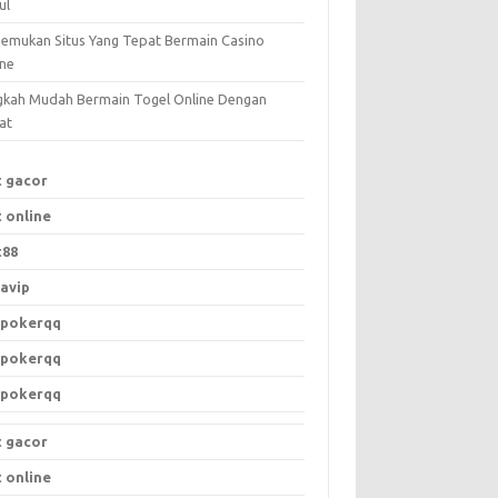
ül
emukan Situs Yang Tepat Bermain Casino
ine
gkah Mudah Bermain Togel Online Dengan
at
t gacor
t online
t88
avip
bpokerqq
bpokerqq
bpokerqq
t gacor
t online