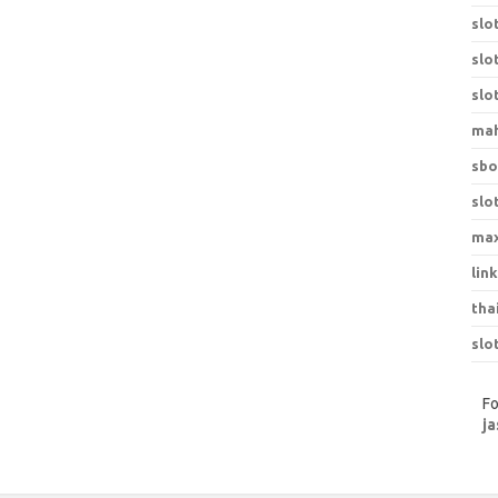
slo
slo
slo
ma
sbo
slo
ma
lin
tha
slo
Fo
ja