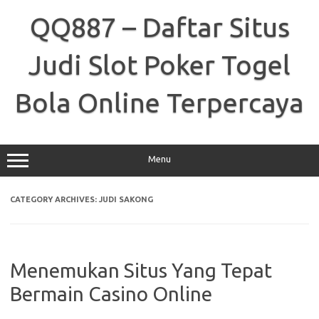
Skip
to
QQ887 – Daftar Situs
content
Judi Slot Poker Togel
Bola Online Terpercaya
Menu
CATEGORY ARCHIVES:
JUDI SAKONG
Menemukan Situs Yang Tepat
Bermain Casino Online