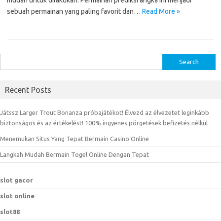
mudah untuk dilakukan. Permainan prediksi angka ini menjadi
sebuah permainan yang paling favorit dan…
Read More »
S
e
a
Recent Posts
r
c
Játssz Larger Trout Bonanza próbajátékot! Élvezd az élvezetet leginkább
h
biztonságos és az értékelést! 100% ingyenes pörgetések befizetés nélkül
f
Menemukan Situs Yang Tepat Bermain Casino Online
o
r
Langkah Mudah Bermain Togel Online Dengan Tepat
:
slot gacor
slot online
slot88