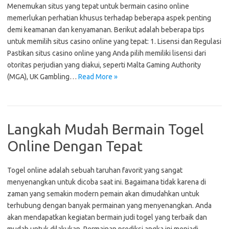
Menemukan situs yang tepat untuk bermain casino online
memerlukan perhatian khusus terhadap beberapa aspek penting
demi keamanan dan kenyamanan. Berikut adalah beberapa tips
untuk memilih situs casino online yang tepat: 1. Lisensi dan Regulasi
Pastikan situs casino online yang Anda pilih memiliki lisensi dari
otoritas perjudian yang diakui, seperti Malta Gaming Authority
(MGA), UK Gambling…
Read More »
Langkah Mudah Bermain Togel
Online Dengan Tepat
Togel online adalah sebuah taruhan favorit yang sangat
menyenangkan untuk dicoba saat ini. Bagaimana tidak karena di
zaman yang semakin modern pemain akan dimudahkan untuk
terhubung dengan banyak permainan yang menyenangkan. Anda
akan mendapatkan kegiatan bermain judi togel yang terbaik dan