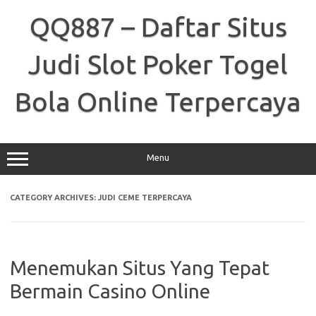
Skip
to
QQ887 – Daftar Situs
content
Judi Slot Poker Togel
Bola Online Terpercaya
Menu
CATEGORY ARCHIVES:
JUDI CEME TERPERCAYA
Menemukan Situs Yang Tepat
Bermain Casino Online