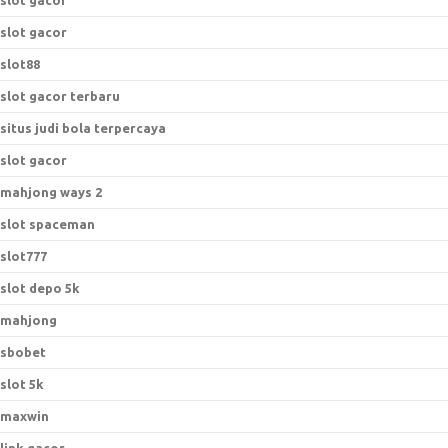
slot gacor
slot gacor
slot88
slot gacor terbaru
situs judi bola terpercaya
slot gacor
mahjong ways 2
slot spaceman
slot777
slot depo 5k
mahjong
sbobet
slot 5k
maxwin