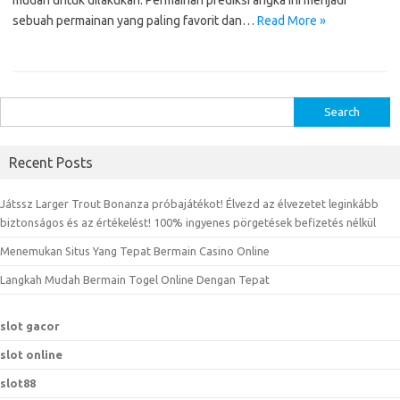
mudah untuk dilakukan. Permainan prediksi angka ini menjadi
sebuah permainan yang paling favorit dan…
Read More »
S
e
a
Recent Posts
r
c
Játssz Larger Trout Bonanza próbajátékot! Élvezd az élvezetet leginkább
h
biztonságos és az értékelést! 100% ingyenes pörgetések befizetés nélkül
f
Menemukan Situs Yang Tepat Bermain Casino Online
o
r
Langkah Mudah Bermain Togel Online Dengan Tepat
:
slot gacor
slot online
slot88