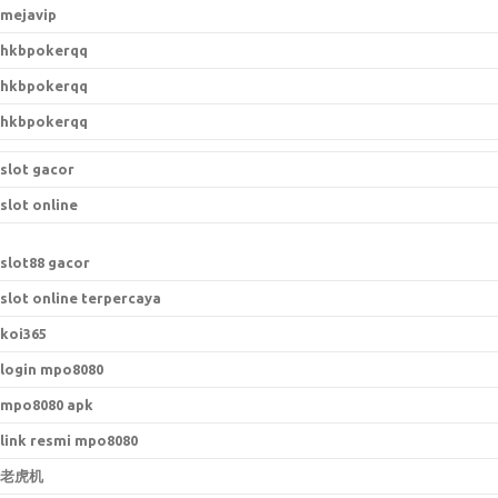
mejavip
hkbpokerqq
hkbpokerqq
hkbpokerqq
slot gacor
slot online
slot88 gacor
slot online terpercaya
koi365
login mpo8080
mpo8080 apk
link resmi mpo8080
老虎机