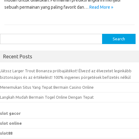
mudah untuk dilakukan. Permainan prediksi angka ini menjadi
sebuah permainan yang paling favorit dan…
Read More »
S
e
a
Recent Posts
r
c
Játssz Larger Trout Bonanza próbajátékot! Élvezd az élvezetet leginkább
h
biztonságos és az értékelést! 100% ingyenes pörgetések befizetés nélkül
f
Menemukan Situs Yang Tepat Bermain Casino Online
o
r
Langkah Mudah Bermain Togel Online Dengan Tepat
:
slot gacor
slot online
slot88