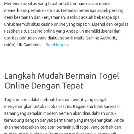
Menemukan situs yang tepat untuk bermain casino online
memerlukan perhatian khusus terhadap beberapa aspek penting
demi keamanan dan kenyamanan. Berikut adalah beberapa tips
untuk memilih situs casino online yang tepat: 1. Lisensi dan Regulasi
Pastikan situs casino online yang Anda pilih memiliki lisensi dari
otoritas perjudian yang diakui, seperti Malta Gaming Authority
(MGA), UK Gambling…
Read More »
Langkah Mudah Bermain Togel
Online Dengan Tepat
Togel online adalah sebuah taruhan favorit yang sangat
menyenangkan untuk dicoba saat ini. Bagaimana tidak karena di
zaman yang semakin modern pemain akan dimudahkan untuk
terhubung dengan banyak permainan yang menyenangkan. Anda
akan mendapatkan kegiatan bermain judi togel yang terbaik dan