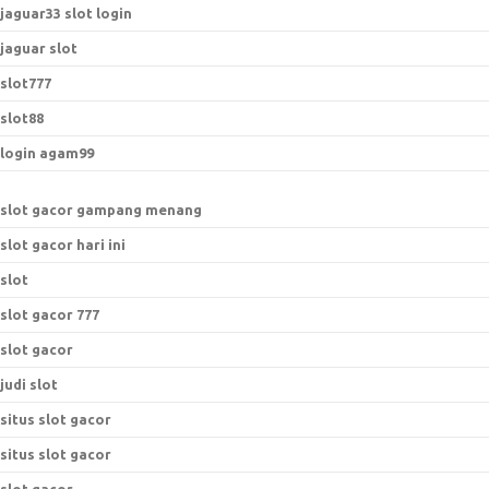
jaguar33 slot login
jaguar slot
slot777
slot88
login agam99
slot gacor gampang menang
slot gacor hari ini
slot
slot gacor 777
slot gacor
judi slot
situs slot gacor
situs slot gacor