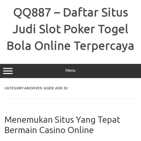
Skip
to
QQ887 – Daftar Situs
content
Judi Slot Poker Togel
Bola Online Terpercaya
Menu
CATEGORY ARCHIVES:
AGEN JUDI 32
Menemukan Situs Yang Tepat
Bermain Casino Online