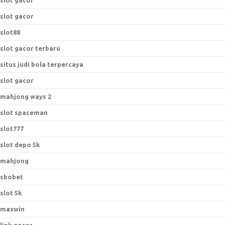
slot gacor
slot gacor
slot88
slot gacor terbaru
situs judi bola terpercaya
slot gacor
mahjong ways 2
slot spaceman
slot777
slot depo 5k
mahjong
sbobet
slot 5k
maxwin