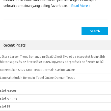
mudah untuk dilakukan. Permainan prediksi angka ini menjadi
sebuah permainan yang paling favorit dan…
Read More »
S
e
a
Recent Posts
r
c
Játssz Larger Trout Bonanza próbajátékot! Élvezd az élvezetet leginkább
h
biztonságos és az értékelést! 100% ingyenes pörgetések befizetés nélkül
f
Menemukan Situs Yang Tepat Bermain Casino Online
o
r
Langkah Mudah Bermain Togel Online Dengan Tepat
:
slot gacor
slot online
slot88