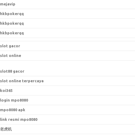
mejavip
hkbpokerqq
hkbpokerqq
hkbpokerqq
slot gacor
slot online
slot88 gacor
slot online terpercaya
koi365
login mpo8080
mpo8080 apk
link resmi mpo8080
老虎机