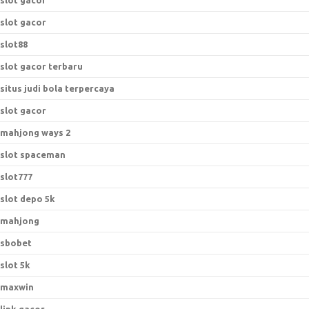
slot gacor
slot gacor
slot88
slot gacor terbaru
situs judi bola terpercaya
slot gacor
mahjong ways 2
slot spaceman
slot777
slot depo 5k
mahjong
sbobet
slot 5k
maxwin