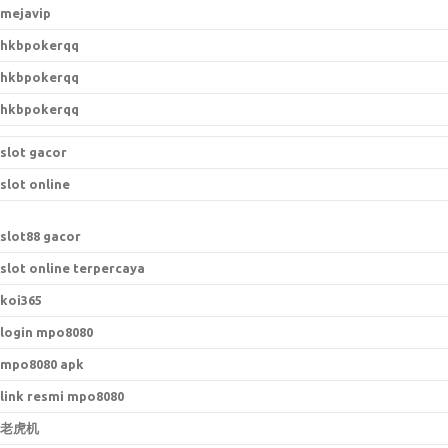
mejavip
hkbpokerqq
hkbpokerqq
hkbpokerqq
slot gacor
slot online
slot88 gacor
slot online terpercaya
koi365
login mpo8080
mpo8080 apk
link resmi mpo8080
老虎机