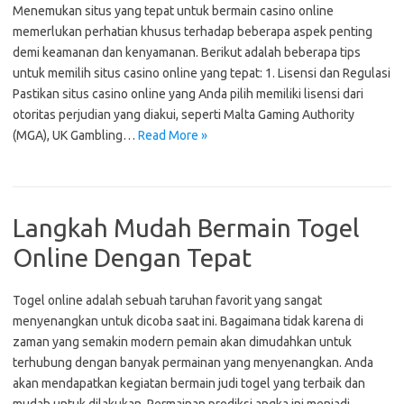
Menemukan situs yang tepat untuk bermain casino online
memerlukan perhatian khusus terhadap beberapa aspek penting
demi keamanan dan kenyamanan. Berikut adalah beberapa tips
untuk memilih situs casino online yang tepat: 1. Lisensi dan Regulasi
Pastikan situs casino online yang Anda pilih memiliki lisensi dari
otoritas perjudian yang diakui, seperti Malta Gaming Authority
(MGA), UK Gambling…
Read More »
Langkah Mudah Bermain Togel
Online Dengan Tepat
Togel online adalah sebuah taruhan favorit yang sangat
menyenangkan untuk dicoba saat ini. Bagaimana tidak karena di
zaman yang semakin modern pemain akan dimudahkan untuk
terhubung dengan banyak permainan yang menyenangkan. Anda
akan mendapatkan kegiatan bermain judi togel yang terbaik dan