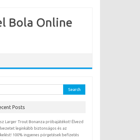
el Bola Online
rch
ecent Posts
ssz Larger Trout Bonanza próbajátékot! Élvezd
élvezetet leginkább biztonságos és az
ékelést! 100% ingyenes pörgetések befizetés