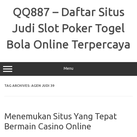
Skip
to
QQ887 – Daftar Situs
content
Judi Slot Poker Togel
Bola Online Terpercaya
Menu
TAG ARCHIVES:
AGEN JUDI 39
Menemukan Situs Yang Tepat
Bermain Casino Online