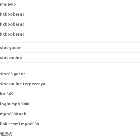
mejavip
hkbpokerqq
hkbpokerqq
hkbpokerqq
slot gacor
slot online
slot88 gacor
slot online terpercaya
koi365
login mpo8080
mpo8080 apk
link resmi mpo8080
老虎机