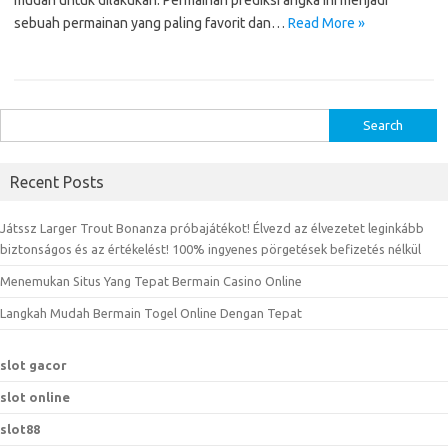
mudah untuk dilakukan. Permainan prediksi angka ini menjadi
sebuah permainan yang paling favorit dan…
Read More »
S
e
a
Recent Posts
r
c
Játssz Larger Trout Bonanza próbajátékot! Élvezd az élvezetet leginkább
h
biztonságos és az értékelést! 100% ingyenes pörgetések befizetés nélkül
f
Menemukan Situs Yang Tepat Bermain Casino Online
o
r
Langkah Mudah Bermain Togel Online Dengan Tepat
:
slot gacor
slot online
slot88