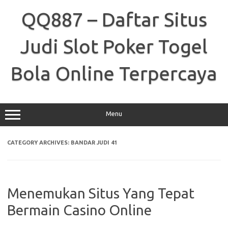
Skip
to
QQ887 – Daftar Situs
content
Judi Slot Poker Togel
Bola Online Terpercaya
Menu
CATEGORY ARCHIVES:
BANDAR JUDI 41
Menemukan Situs Yang Tepat
Bermain Casino Online