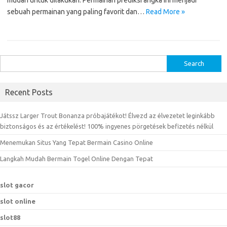
mudah untuk dilakukan. Permainan prediksi angka ini menjadi
sebuah permainan yang paling favorit dan…
Read More »
S
e
a
Recent Posts
r
c
Játssz Larger Trout Bonanza próbajátékot! Élvezd az élvezetet leginkább
h
biztonságos és az értékelést! 100% ingyenes pörgetések befizetés nélkül
f
Menemukan Situs Yang Tepat Bermain Casino Online
o
r
Langkah Mudah Bermain Togel Online Dengan Tepat
:
slot gacor
slot online
slot88