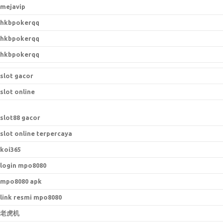
mejavip
hkbpokerqq
hkbpokerqq
hkbpokerqq
slot gacor
slot online
slot88 gacor
slot online terpercaya
koi365
login mpo8080
mpo8080 apk
link resmi mpo8080
老虎机