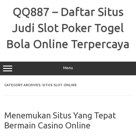
Skip
to
QQ887 – Daftar Situs
content
Judi Slot Poker Togel
Bola Online Terpercaya
Menu
CATEGORY ARCHIVES:
SITUS SLOT ONLINE
Menemukan Situs Yang Tepat
Bermain Casino Online