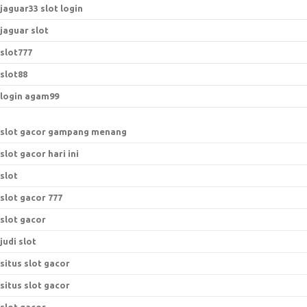
jaguar33 slot login
jaguar slot
slot777
slot88
login agam99
slot gacor gampang menang
slot gacor hari ini
slot
slot gacor 777
slot gacor
judi slot
situs slot gacor
situs slot gacor